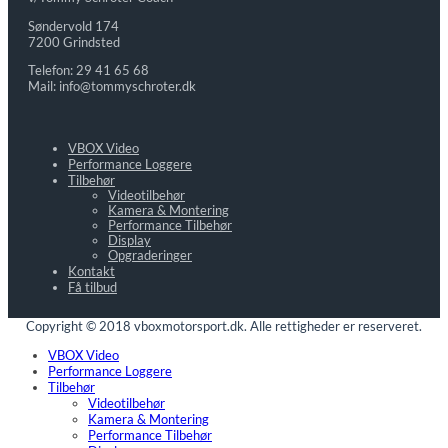
Søndervold 174
7200 Grindsted
Telefon: 29 41 65 68
Mail: info@tommyschroter.dk
VBOX Video
Performance Loggere
Tilbehør
Videotilbehør
Kamera & Montering
Performance Tilbehør
Display
Opgraderinger
Kontakt
Få tilbud
Copyright © 2018 vboxmotorsport.dk. Alle rettigheder er reserveret.
VBOX Video
Performance Loggere
Tilbehør
Videotilbehør
Kamera & Montering
Performance Tilbehør