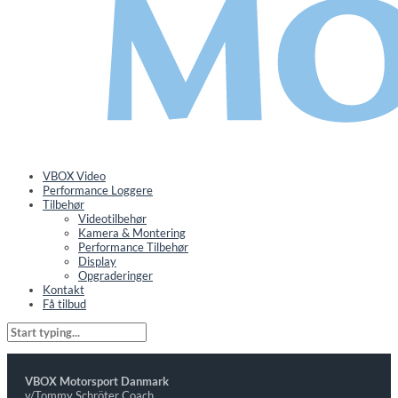
VBOX Video
Performance Loggere
Tilbehør
Videotilbehør
Kamera & Montering
Performance Tilbehør
Display
Opgraderinger
Kontakt
Få tilbud
VBOX Motorsport Danmark
v/Tommy Schröter Coach