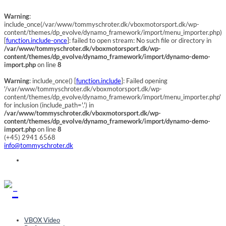
Warning
:
include_once(/var/www/tommyschroter.dk/vboxmotorsport.dk/wp-
content/themes/dp_evolve/dynamo_framework/import/menu_importer.php)
[
function.include-once
]: failed to open stream: No such file or directory in
/var/www/tommyschroter.dk/vboxmotorsport.dk/wp-
content/themes/dp_evolve/dynamo_framework/import/dynamo-demo-
import.php
on line
8
Warning
: include_once() [
function.include
]: Failed opening
'/var/www/tommyschroter.dk/vboxmotorsport.dk/wp-
content/themes/dp_evolve/dynamo_framework/import/menu_importer.php'
for inclusion (include_path='.') in
/var/www/tommyschroter.dk/vboxmotorsport.dk/wp-
content/themes/dp_evolve/dynamo_framework/import/dynamo-demo-
import.php
on line
8
(+45) 2941 6568
info@tommyschroter.dk
VBOX Video